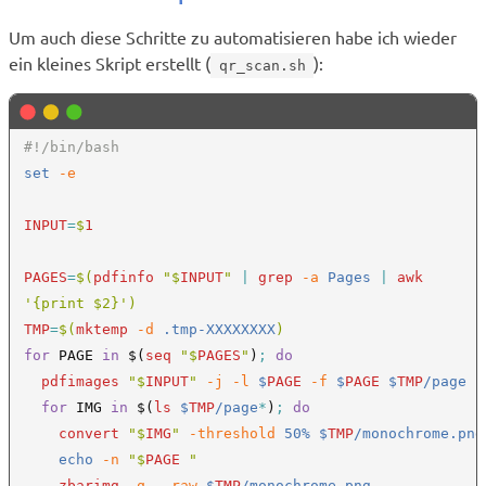
Um auch diese Schritte zu automatisieren habe ich wieder
ein kleines Skript erstellt (
):
qr_scan.sh
set 
-e

INPUT
=
$
1

PAGES
=
$(
pdfinfo 
"$
INPUT
" 
| 
grep
 -a
 Pages 
| 
awk 
TMP
=
$(
mktemp
 -d
 .tmp-XXXXXXXX
for
 PAGE 
in 
$(
seq 
"$
PAGES
"
)
; 
do

pdfimages 
"$
INPUT
"
 -j -l 
$
PAGE
 -f 
$
PAGE 
$
TMP
/page

for
 IMG 
in 
$(
ls 
$
TMP
/page
*
)
; 
do

convert 
"$
IMG
"
 -threshold
 50% $
TMP
/monochrome.png

    echo 
-n 
"$
PAGE 
"

zbarimg
 -q --raw 
$
TMP
/monochrome.png
