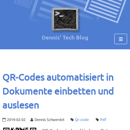
Dennis' Tech Blog
☰
QR-Codes automatisiert in
Dokumente einbetten und
auslesen
2019-02-02
Dennis Schwerdel
Qr-code
Pdf