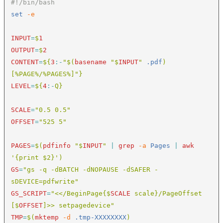
set 
-e

INPUT
=
$
1

OUTPUT
=
$
2

CONTENT
=
${
3
:-
"$(
basename 
"$
INPUT
"
 .pdf
)
LEVEL
=
${
4
:-
Q}

SCALE
=
OFFSET
=
"525 5"

PAGES
=
$(
pdfinfo 
"$
INPUT
" 
| 
grep
 -a
 Pages 
| 
awk 
GS
=
"gs -q -dBATCH -dNOPAUSE -dSAFER -
GS_SCRIPT
=
"<</BeginPage{$
SCALE
 scale}/PageOffset 
[$
OFFSET
TMP
=
$(
mktemp
 -d
 .tmp-XXXXXXXX