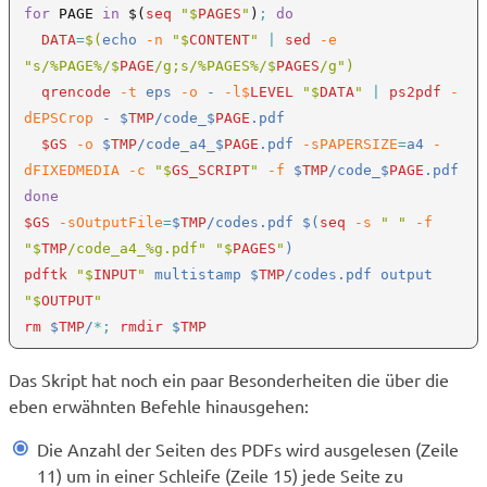
for
 PAGE 
in 
$(
seq 
"$
PAGES
"
)
; 
do

DATA
=
$(
echo 
-n 
"$
CONTENT
" 
| 
sed
 -e 
"s/%PAGE%/$
PAGE
/g;s/%PAGES%/$
PAGES
/g")

qrencode
 -t
 eps
 -o
 -
 -l$
LEVEL 
"$
DATA
" 
| 
ps2pdf
 -
dEPSCrop
 - $
TMP
/code_$
PAGE
.pdf

$GS
 -o 
$
TMP
/code_a4_$
PAGE
.pdf
 -sPAPERSIZE
=
a4
 -
dFIXEDMEDIA -c 
"$
GS_SCRIPT
"
 -f 
$
TMP
/code_$
PAGE
$GS
 -sOutputFile
=
$
TMP
/codes.pdf $(
seq
 -s 
" "
 -f 
"$
TMP
/code_a4_%g.pdf" "$
PAGES
"
pdftk 
"$
INPUT
"
 multistamp $
TMP
/codes.pdf output 
"$
OUTPUT
rm 
$
TMP
/
*; 
rmdir 
$
Das Skript hat noch ein paar Besonderheiten die über die
eben erwähnten Befehle hinausgehen:
Die Anzahl der Seiten des PDFs wird ausgelesen (Zeile
11) um in einer Schleife (Zeile 15) jede Seite zu