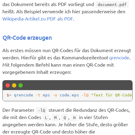
das Dokument bereits als PDF vorliegt und
document.pdf
heißt. Als Beispiel verwende ich hier passenderweise den
Wikipedia-Artikel zu PDF als PDF
.
QR-Code erzeugen
Als erstes müssen nun QR-Codes für das Dokument erzeugt
werden. Hierfür gibt es das Kommandozeilentool
qrencode
.
Mit folgendem Befehl kann man einen QR-Code mit
vorgegebenem Inhalt erzeugen:
$
>
 qrencode
 -t
 eps
 -o
 code.eps
 -lQ 
Der Parameter
steuert die Redundanz des QR-Codes,
-lQ
die mit den Codes
,
,
,
in vier Stufen
L
M
Q
H
angegeben werden kann. Je höher die Stufe, desto größer
der erzeugte QR-Code und desto höher die